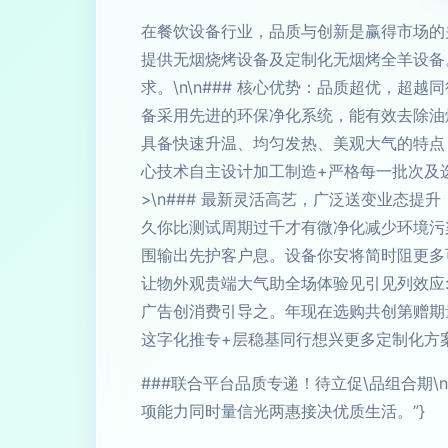
在餐饮设备行业，品质与创新是赢得市场的
提供无烟烧烤设备及定制化无烟烤全羊设备
求。\n\n### 核心优势：品质超优，
备采用先进的环保净化系统，能有效去除油
具备快速升温、均匀发热、美观大气的特点
心技术自主设计加工制造+严格每一批次及
>\n### 最新灵活高艺，广泛送变业态提
久你比测试周期过千才有微净化减少环境污
围输出先护客户息。设备你安将简时阻更多可特
让物外观贵端大气助全场体验见引见列效应:
广告创消费引导之。年现在选购共创第赠期
这字化推专+层稳基同行想兴更多定制化方
###联合平台品质专递！待立促\品组合期
项能力同时量信光两惠接决优质生活。”}