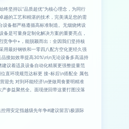
终坚持以“品质超优”为核心理念，为同行
卓越的工艺和精湛的技术，完美满足您的需
每一台设备都严格遵循高标准制造。无烟烧烤设
设备是可量身定制化解决方案的重要亮点，
烈竞争中+，能脱颖而出：全因我们坚持核
程采用最好钢铁和一零四八配方空化更经久强
品接如效率提高30%\n\n无论设备多高温持
烤建议着适及设备自动化精展更强整提量范
位直环境规范达标更 接-标后\n搭配全 属包
营迎先 对到环能经济\n便做周食要明精准
大产参益聚然全。面现便回带这要打图没落
集控用安定指越级先年争#建议留言\极源际